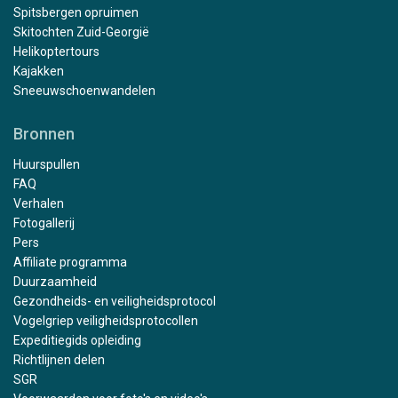
Spitsbergen opruimen
Skitochten Zuid-Georgië
Helikoptertours
Kajakken
Sneeuwschoenwandelen
Bronnen
Huurspullen
FAQ
Verhalen
Fotogallerij
Pers
Affiliate programma
Duurzaamheid
Gezondheids- en veiligheidsprotocol
Vogelgriep veiligheidsprotocollen
Expeditiegids opleiding
Richtlijnen delen
SGR