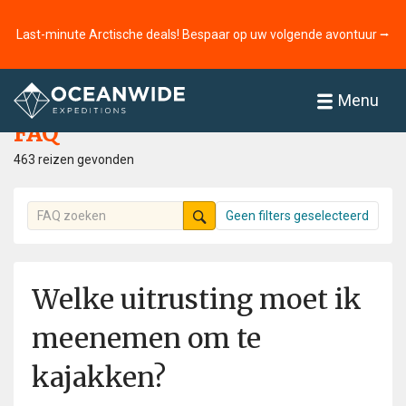
Last-minute Arctische deals! Bespaar op uw volgende avontuur ⭢
Home
FAQ
Menu
FAQ
463 reizen gevonden
Geen filters geselecteerd
Welke uitrusting moet ik
meenemen om te
kajakken?