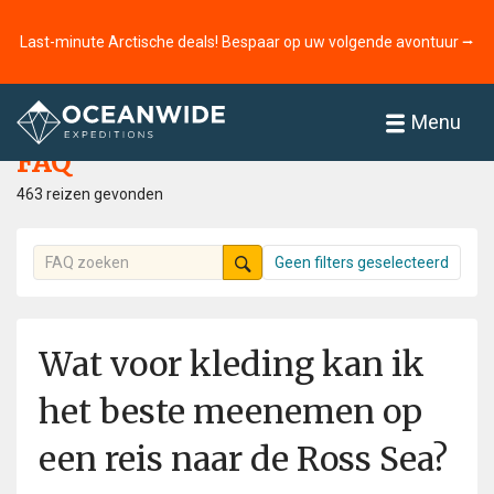
Last-minute Arctische deals! Bespaar op uw volgende avontuur ⭢
Home
FAQ
Menu
FAQ
463 reizen gevonden
Geen filters geselecteerd
Wat voor kleding kan ik
het beste meenemen op
een reis naar de Ross Sea?