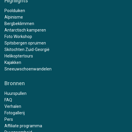
Highlights
Poolduiken
Alpinisme
Bergbeklimmen
Antarctisch kamperen
Foto Workshop
Spitsbergen opruimen
Skitochten Zuid-Georgië
Helikoptertours
Kajakken
Sneeuwschoenwandelen
Bronnen
Huurspullen
FAQ
Verhalen
Fotogallerij
Pers
Affiliate programma