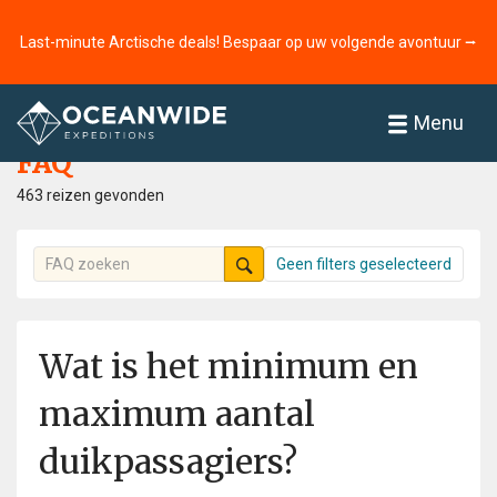
Last-minute Arctische deals! Bespaar op uw volgende avontuur ⭢
Home
FAQ
Menu
FAQ
463 reizen gevonden
Geen filters geselecteerd
Wat is het minimum en
maximum aantal
duikpassagiers?