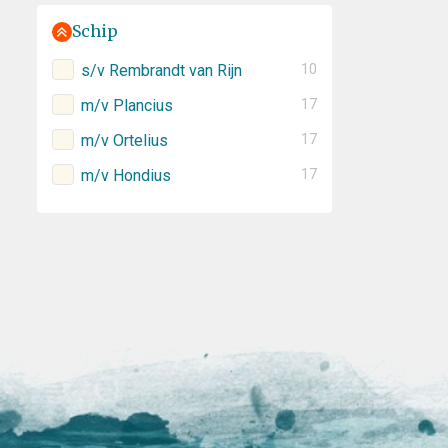
Schip
s/v Rembrandt van Rijn
10
m/v Plancius
17
m/v Ortelius
17
m/v Hondius
17