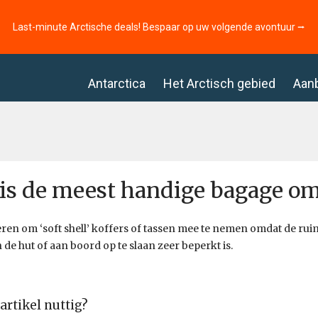
Last-minute Arctische deals! Bespaar op uw volgende avontuur ⭢
Antarctica
Het Arctisch gebied
Aan
is de meest handige bagage o
ren om ‘soft shell’ koffers of tassen mee te nemen omdat de rui
n de hut of aan boord op te slaan zeer beperkt is.
 artikel nuttig?