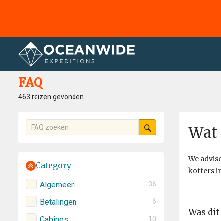
Home
FAQ
FAQ
463 reizen gevonden
Wat 
We advise
Category
koffers i
Algemeen
36
Betalingen
6
Was dit
Cabines
10