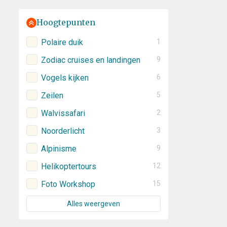
Hoogtepunten
Polaire duik
1
Zodiac cruises en landingen
9
Vogels kijken
6
Zeilen
5
Walvissafari
2
Noorderlicht
3
Alpinisme
9
Helikoptertours
12
Foto Workshop
15
Alles weergeven