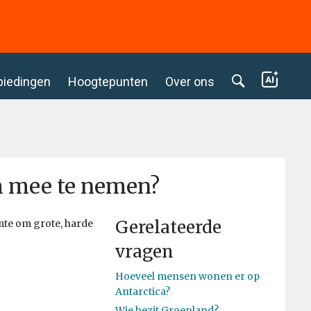
biedingen
Hoogtepunten
Over ons
m mee te nemen?
Gerelateerde
mte om grote, harde
vragen
Hoeveel mensen wonen er op
Antarctica?
Wie bezit Groenland?