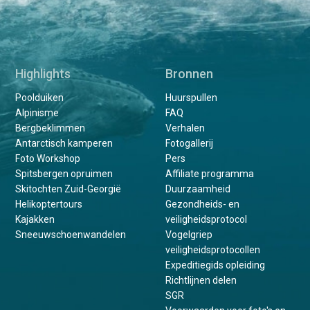
Highlights
Bronnen
Poolduiken
Huurspullen
Alpinisme
FAQ
Bergbeklimmen
Verhalen
Antarctisch kamperen
Fotogallerij
Foto Workshop
Pers
Spitsbergen opruimen
Affiliate programma
Skitochten Zuid-Georgië
Duurzaamheid
Helikoptertours
Gezondheids- en
Kajakken
veiligheidsprotocol
Sneeuwschoenwandelen
Vogelgriep
veiligheidsprotocollen
Expeditiegids opleiding
Richtlijnen delen
SGR