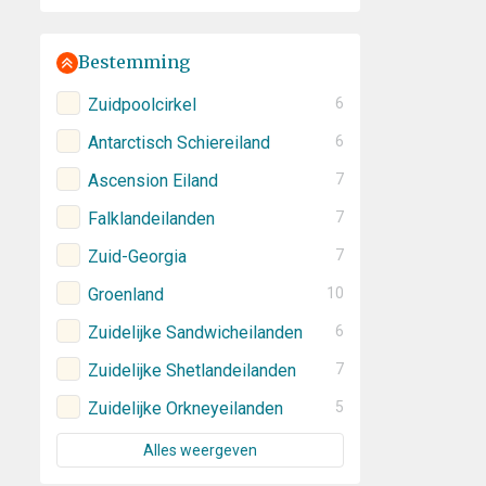
Bestemming
Zuidpoolcirkel
6
Antarctisch Schiereiland
6
Ascension Eiland
7
Falklandeilanden
7
Zuid-Georgia
7
Groenland
10
Zuidelijke Sandwicheilanden
6
Zuidelijke Shetlandeilanden
7
Zuidelijke Orkneyeilanden
5
Alles weergeven