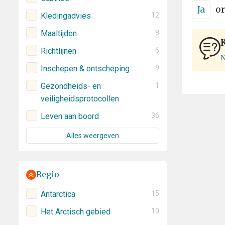
Ja
or
Kledingadvies
12
Maaltijden
8
Richtlijnen
6
N
Inschepen & ontscheping
9
Gezondheids- en
1
veiligheidsprotocollen
Leven aan boord
36
Alles weergeven
Regio
Antarctica
15
Het Arctisch gebied
10