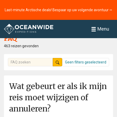
Last-minute Arctische deals! Bespaar op uw volgende avontuur ⭢
Home
FAQ
Menu
FAQ
463 reizen gevonden
Geen filters geselecteerd
Wat gebeurt er als ik mijn
reis moet wijzigen of
annuleren?