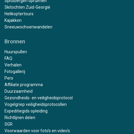
Spitsbergen opruimen
Skitochten Zuid-Georgië
Helikoptertours
Kajakken
Sneeuwschoenwandelen
Bronnen
Huurspullen
FAQ
Verhalen
Fotogallerij
Pers
Affiliate programma
Duurzaamheid
Gezondheids- en veiligheidsprotocol
Vogelgriep veiligheidsprotocollen
Expeditiegids opleiding
Richtlijnen delen
SGR
Voorwaarden voor foto's en video's