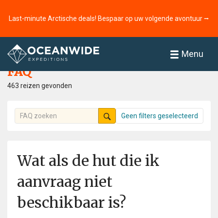
Last-minute Arctische deals! Bespaar op uw volgende avontuur ⭢
Home
FAQ
Menu
FAQ
463 reizen gevonden
Geen filters geselecteerd
Wat als de hut die ik
aanvraag niet
beschikbaar is?