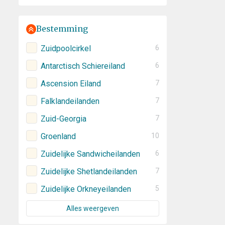
Bestemming
Zuidpoolcirkel
6
Antarctisch Schiereiland
6
Ascension Eiland
7
Falklandeilanden
7
Zuid-Georgia
7
Groenland
10
Zuidelijke Sandwicheilanden
6
Zuidelijke Shetlandeilanden
7
Zuidelijke Orkneyeilanden
5
Alles weergeven