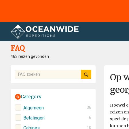
Home
FAQ
FAQ
463 reizen gevonden
Op w
geor
Category
Hoewel e
Algemeen
36
reizen en
Betalingen
6
speciale 
kunnen bi
Cabines
10