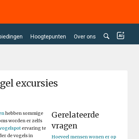
biedingen
Hoogtepunten
Over ons
gel excursies
Gerelateerde
en
hebben sommige
oms worden er zelfs
vragen
vogelspot
ervaring te
er de vogels in
Hoeveel mensen wonen er op