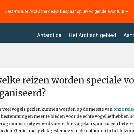
Last-minute Arctische deals! Bespaar op uw volgende avontuur ⭢
Antarctica
Het Arctisch gebied
Aan
elke reizen worden speciale vo
ganiseerd?
r veel vogels gezien kunnen worden op de meeste van
onze reiz
 bestemmingen meer te bieden voor de echte vogelliefhebber. S
programma’s uitgevoerd voor echte vogelaars, om zo een betere
eden. Geniet met gelijkgestemde van de natuur en in het bijzond