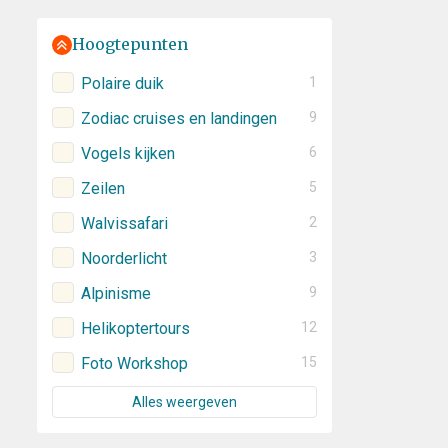
Hoogtepunten
Polaire duik
1
Zodiac cruises en landingen
9
Vogels kijken
6
Zeilen
5
Walvissafari
2
Noorderlicht
3
Alpinisme
9
Helikoptertours
12
Foto Workshop
15
Alles weergeven