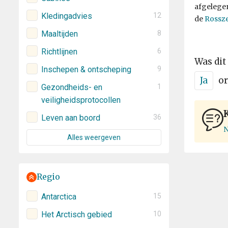
afgelege
Kledingadvies
12
de
Rossz
Maaltijden
8
Richtlijnen
6
Was dit
Inschepen & ontscheping
9
Ja
or
Gezondheids- en
1
veiligheidsprotocollen
Leven aan boord
36
N
Alles weergeven
Regio
Antarctica
15
Het Arctisch gebied
10