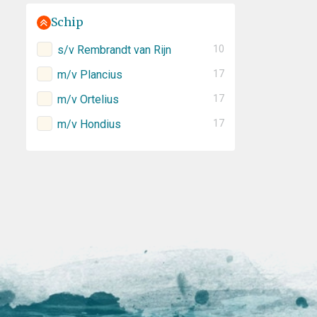
Schip
s/v Rembrandt van Rijn
10
m/v Plancius
17
m/v Ortelius
17
m/v Hondius
17