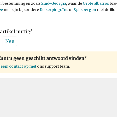
n bestemmingen zoals
Zuid-Georgia
, waar de
Grote albatros
broe
ee
met zijn bijzondere
Keizerpinguïns
of
Spitsbergen
met de illu
 artikel nuttig?
Nee
Kunt u geen geschikt antwoord vinden?
eem contact op met
ons support team.