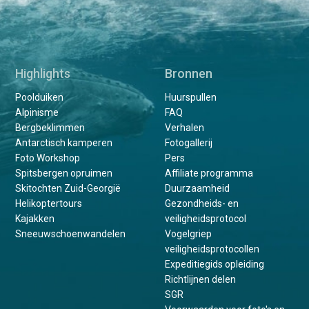
Highlights
Bronnen
Poolduiken
Huurspullen
Alpinisme
FAQ
Bergbeklimmen
Verhalen
Antarctisch kamperen
Fotogallerij
Foto Workshop
Pers
Spitsbergen opruimen
Affiliate programma
Skitochten Zuid-Georgië
Duurzaamheid
Helikoptertours
Gezondheids- en
Kajakken
veiligheidsprotocol
Sneeuwschoenwandelen
Vogelgriep
veiligheidsprotocollen
Expeditiegids opleiding
Richtlijnen delen
SGR