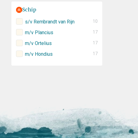
Schip
s/v Rembrandt van Rijn
10
m/v Plancius
17
m/v Ortelius
17
m/v Hondius
17