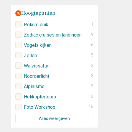
Hoogtepunten
Polaire duik
1
Zodiac cruises en landingen
9
Vogels kijken
6
Zeilen
5
Walvissafari
2
Noorderlicht
3
Alpinisme
9
Helikoptertours
12
Foto Workshop
15
Alles weergeven