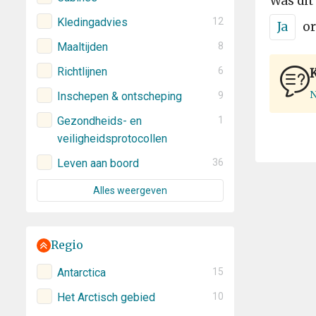
Was dit
Kledingadvies
12
Ja
or
Maaltijden
8
Richtlijnen
6
N
Inschepen & ontscheping
9
Gezondheids- en
1
veiligheidsprotocollen
Leven aan boord
36
Alles weergeven
Regio
Antarctica
15
Het Arctisch gebied
10