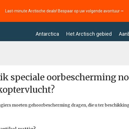
Last-minute Arctische deals! Bespaar op uw volgende avontuur ⭢
Antarctica
Het Arctisch gebied
Aan
ik speciale oorbescherming no
koptervlucht?
agiers moeten gehoorbescherming dragen, die u ter beschikking