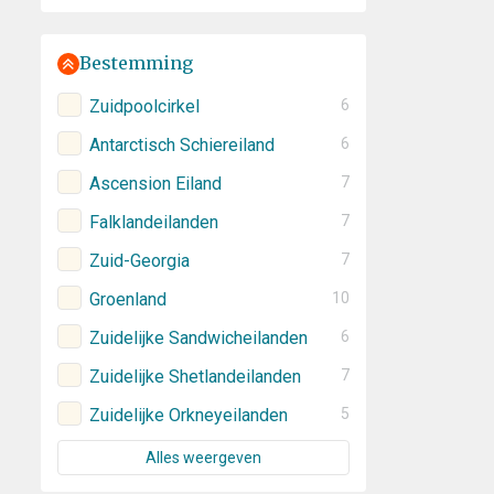
Bestemming
Zuidpoolcirkel
6
Antarctisch Schiereiland
6
Ascension Eiland
7
Falklandeilanden
7
Zuid-Georgia
7
Groenland
10
Zuidelijke Sandwicheilanden
6
Zuidelijke Shetlandeilanden
7
Zuidelijke Orkneyeilanden
5
Alles weergeven