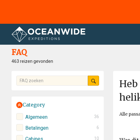
Home
FAQ
FAQ
463 reizen gevonden
Heb 
heli
Category
Alle pass
Algemeen
36
Betalingen
6
Cabines
10