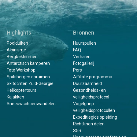
Highlights
Bronnen
Poolduiken
Huurspullen
Alpinisme
FAQ
Bergbeklimmen
Verhalen
Antarctisch kamperen
Fotogallerij
Foto Workshop
Pers
Spitsbergen opruimen
Affiliate programma
Skitochten Zuid-Georgië
Duurzaamheid
Helikoptertours
Gezondheids- en
Kajakken
veiligheidsprotocol
Sneeuwschoenwandelen
Vogelgriep
veiligheidsprotocollen
Expeditiegids opleiding
Richtlijnen delen
SGR