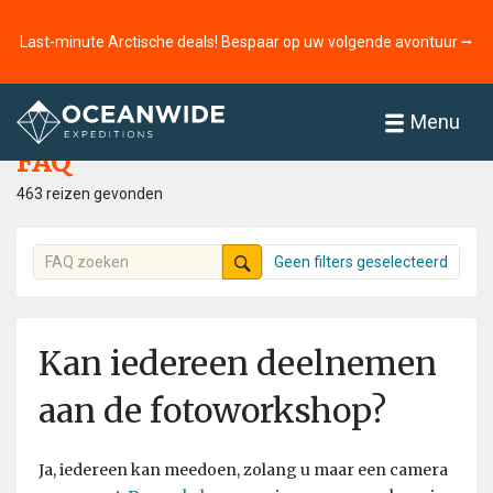
Last-minute Arctische deals! Bespaar op uw volgende avontuur ⭢
Home
FAQ
Menu
FAQ
463 reizen gevonden
Geen filters geselecteerd
Kan iedereen deelnemen
aan de fotoworkshop?
Ja, iedereen kan meedoen, zolang u maar een camera