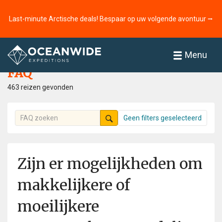
Last-minute Arctische deals! Bespaar op uw volgende avontuur ⭢
Home
FAQ
Menu
FAQ
463 reizen gevonden
Geen filters geselecteerd
Zijn er mogelijkheden om
makkelijkere of
moeilijkere