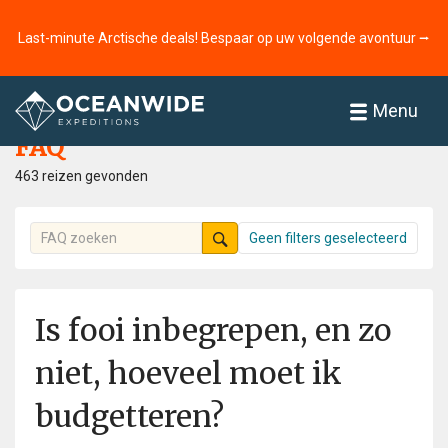
Last-minute Arctische deals! Bespaar op uw volgende avontuur ⭢
Home
FAQ
Menu
FAQ
463 reizen gevonden
Geen filters geselecteerd
Is fooi inbegrepen, en zo
niet, hoeveel moet ik
budgetteren?