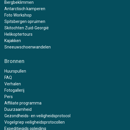
Bergbeklimmen
Antarctisch kamperen
Foto Workshop
Spitsbergen opruimen
Skitochten Zuid-Georgië
Helikoptertours
Kajakken
Sneeuwschoenwandelen
Bronnen
Huurspullen
FAQ
Verhalen
Fotogallerij
Pers
Affiliate programma
Duurzaamheid
Gezondheids- en veiligheidsprotocol
Vogelgriep veiligheidsprotocollen
Expeditiegids opleiding