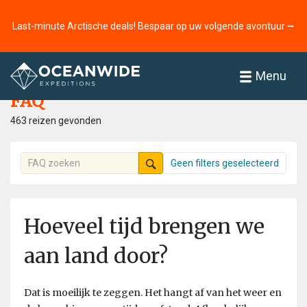
Last-minute Arctische deals! Bespaar op uw volgende avontuur ⭢
Home
FAQ
Menu
FAQ
463 reizen gevonden
Geen filters geselecteerd
Hoeveel tijd brengen we
aan land door?
Dat is moeilijk te zeggen. Het hangt af van het weer en