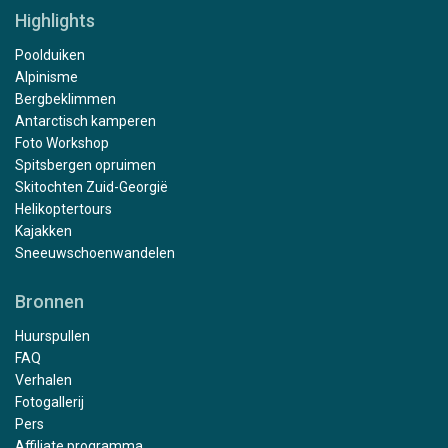
Highlights
Poolduiken
Alpinisme
Bergbeklimmen
Antarctisch kamperen
Foto Workshop
Spitsbergen opruimen
Skitochten Zuid-Georgië
Helikoptertours
Kajakken
Sneeuwschoenwandelen
Bronnen
Huurspullen
FAQ
Verhalen
Fotogallerij
Pers
Affiliate programma