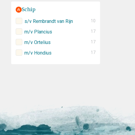
Schip
s/v Rembrandt van Rijn
10
m/v Plancius
17
m/v Ortelius
17
m/v Hondius
17