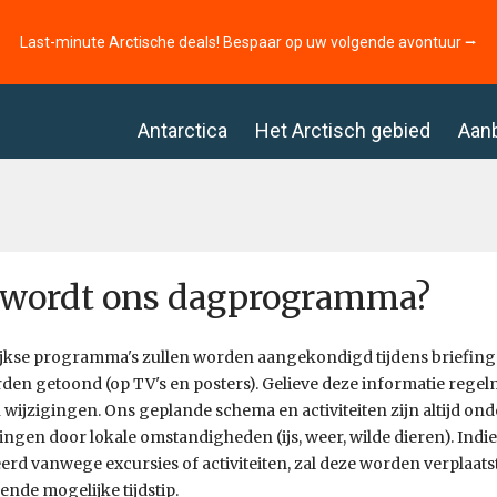
Last-minute Arctische deals! Bespaar op uw volgende avontuur ⭢
Antarctica
Het Arctisch gebied
Aan
 wordt ons dagprogramma?
jkse programma's zullen worden aangekondigd tijdens briefings
den getoond (op TV's en posters). Gelieve deze informatie regel
 wijzigingen. Ons geplande schema en activiteiten zijn altijd on
ngen door lokale omstandigheden (ijs, weer, wilde dieren). Indi
rd vanwege excursies of activiteiten, zal deze worden verplaats
ende mogelijke tijdstip.