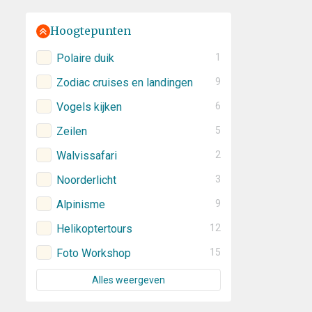
Hoogtepunten
Polaire duik
1
Zodiac cruises en landingen
9
Vogels kijken
6
Zeilen
5
Walvissafari
2
Noorderlicht
3
Alpinisme
9
Helikoptertours
12
Foto Workshop
15
Alles weergeven