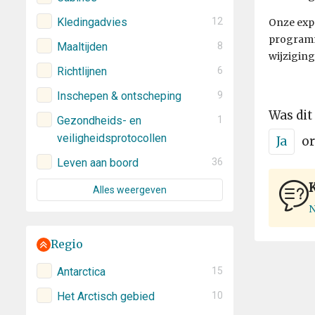
Kledingadvies
12
Onze expe
programm
Maaltijden
8
wijziging
Richtlijnen
6
Inschepen & ontscheping
9
Was dit
Gezondheids- en
1
veiligheidsprotocollen
Ja
or
Leven aan boord
36
Alles weergeven
N
Regio
Antarctica
15
Het Arctisch gebied
10