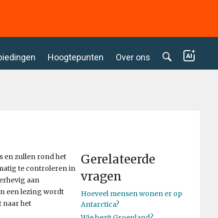
biedingen
Hoogtepunten
Over ons
Gerelateerde
 en zullen rond het
matig te controleren in
vragen
derhevig aan
en een lezing wordt
Hoeveel mensen wonen er op
t naar het
Antarctica?
Wie bezit Groenland?