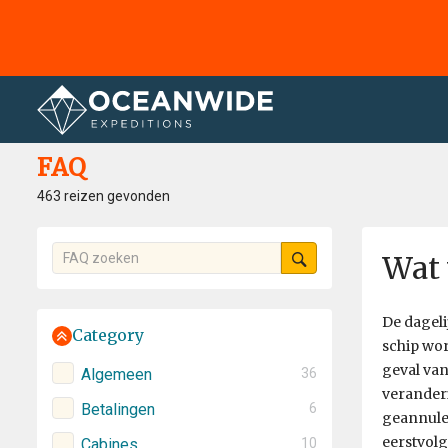
Home
FAQ
FAQ
463 reizen gevonden
Wat
De dageli
Category
schip wor
geval van
Algemeen
36
veranderi
Betalingen
6
geannulee
eerstvolg
Cabines
10