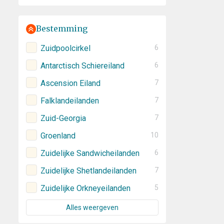
Bestemming
Zuidpoolcirkel
6
Antarctisch Schiereiland
6
Ascension Eiland
7
Falklandeilanden
7
Zuid-Georgia
7
Groenland
10
Zuidelijke Sandwicheilanden
6
Zuidelijke Shetlandeilanden
7
Zuidelijke Orkneyeilanden
5
Alles weergeven