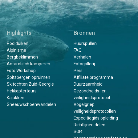
Highlights
Bronnen
Poolduiken
Huurspullen
Alpinisme
FAQ
Bergbeklimmen
Verhalen
Antarctisch kamperen
Fotogallerij
Foto Workshop
Pers
Spitsbergen opruimen
Affiliate programma
Skitochten Zuid-Georgië
Duurzaamheid
Helikoptertours
Gezondheids- en
Kajakken
veiligheidsprotocol
Sneeuwschoenwandelen
Vogelgriep
veiligheidsprotocollen
Expeditiegids opleiding
Richtlijnen delen
SGR