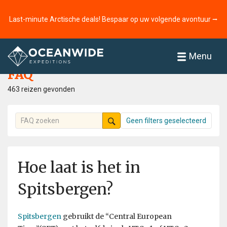
Last-minute Arctische deals! Bespaar op uw volgende avontuur ⭢
Home
FAQ
Menu
FAQ
463 reizen gevonden
Geen filters geselecteerd
Hoe laat is het in
Spitsbergen?
Spitsbergen
gebruikt de “Central European