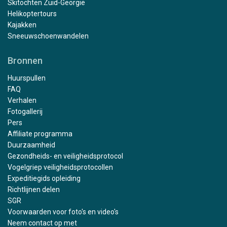
Skitochten Zuid-Georgië
Helikoptertours
Kajakken
Sneeuwschoenwandelen
Bronnen
Huurspullen
FAQ
Verhalen
Fotogallerij
Pers
Affiliate programma
Duurzaamheid
Gezondheids- en veiligheidsprotocol
Vogelgriep veiligheidsprotocollen
Expeditiegids opleiding
Richtlijnen delen
SGR
Voorwaarden voor foto's en video's
Neem contact op met