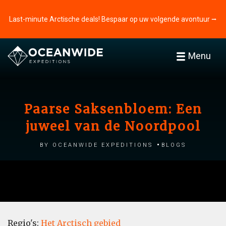
Last-minute Arctische deals! Bespaar op uw volgende avontuur ⭢
Menu
Paarse Saksenbloem: Een
juweel van de Noordpool
by Oceanwide Expeditions
Blogs
Regio's:
Het Arctisch gebied