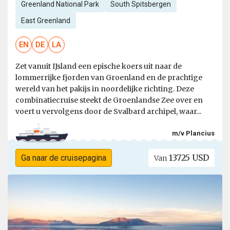
Greenland National Park
South Spitsbergen
East Greenland
EN
DE
LA
Zet vanuit IJsland een epische koers uit naar de
lommerrijke fjorden van Groenland en de prachtige
wereld van het pakijs in noordelijke richting. Deze
combinatiecruise steekt de Groenlandse Zee over en
voert u vervolgens door de Svalbard archipel, waar...
m/v Plancius
13725 USD
Ga naar de cruisepagina
Van