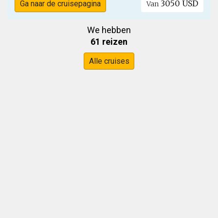
3050 USD
Ga naar de cruisepagina
Van
We hebben
61 reizen
Alle cruises