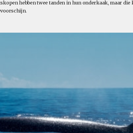
tskopen hebben twee tanden in hun onderkaak, maar die 
evoorschijn.