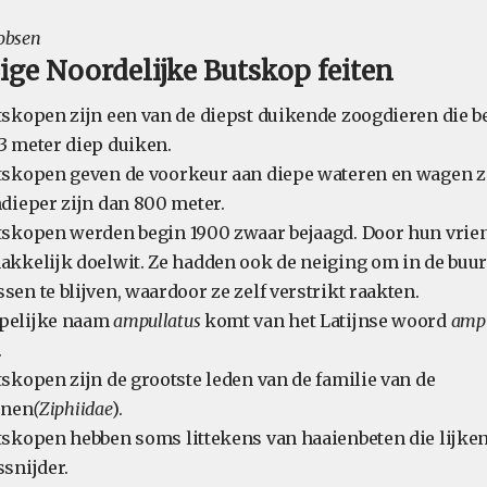
cobsen
ige Noordelijke Butskop feiten
skopen zijn een van de diepst duikende zoogdieren die be
3 meter diep duiken.
tskopen geven de voorkeur aan diepe wateren en wagen z
dieper zijn dan 800 meter.
tskopen werden begin 1900 zwaar bejaagd. Door hun vrien
akkelijk doelwit. Ze hadden ook de neiging om in de buur
en te blijven, waardoor ze zelf verstrikt raakten.
pelijke naam
ampullatus
komt van het Latijnse woord
amp
.
skopen zijn de grootste leden van de familie van de
jnen
(Ziphiidae
).
tskopen hebben soms littekens van haaienbeten die lijke
snijder.