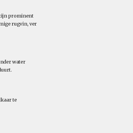
 zijn prominent
mige rugvin, ver
onder water
uurt.
kaar te