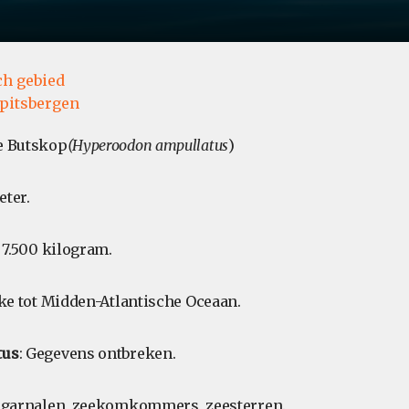
ch gebied
pitsbergen
ke Butskop
(Hyperoodon ampullatus
)
eter.
t 7.500 kilogram.
jke tot Midden-Atlantische Oceaan.
tus
: Gegevens ontbreken.
is, garnalen, zeekomkommers, zeesterren.