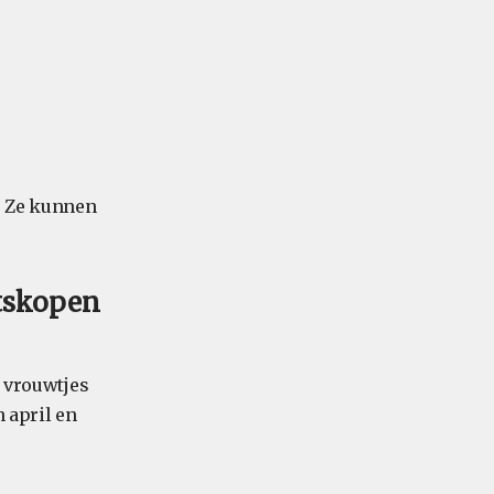
. Ze kunnen
utskopen
e vrouwtjes
 april en