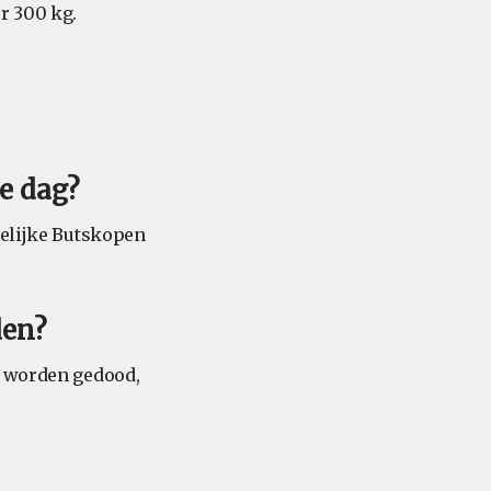
r 300 kg.
e dag?
delijke Butskopen
den?
n worden gedood,