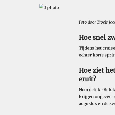
Foto door Troels Ja
Hoe snel z
Tijdens het cruis
echter korte sprin
Hoe ziet he
eruit?
Noordelijke Butsko
krijgen ongeveer o
augustus en de z