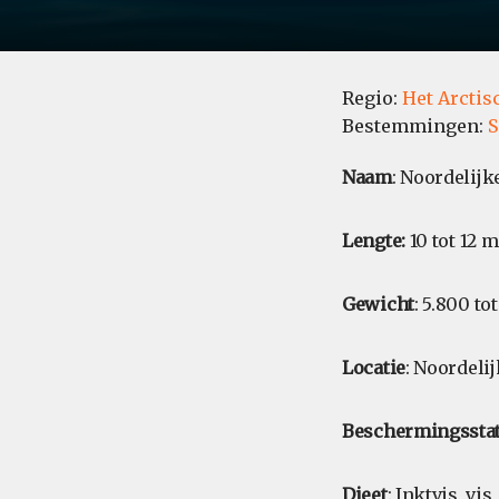
Regio:
Het Arctis
Bestemmingen:
S
Naam
: Noordelij
Lengte:
10 tot 12 m
Gewicht
: 5.800 to
Locatie
: Noordeli
Beschermingssta
Dieet
: Inktvis, v