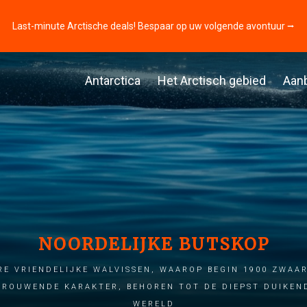
Last-minute Arctische deals! Bespaar op uw volgende avontuur ⭢
Antarctica
Het Arctisch gebied
Aan
NOORDELIJKE BUTSKOP
RE VRIENDELIJKE WALVISSEN, WAAROP BEGIN 1900 ZWAA
ROUWENDE KARAKTER, BEHOREN TOT DE DIEPST DUIKEN
WERELD