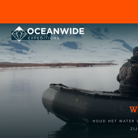
Home
Highlights
W
Houd het water i
zi