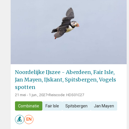
Noordelijke IJszee - Aberdeen, Fair Isle,
Jan Mayen, IJskant, Spitsbergen, Vogels
spotten
21 mei - 1 jun., 2027
•
Reiscode: HDS01C27
Combinatie
Fair Isle
Spitsbergen
Jan Mayen
EN