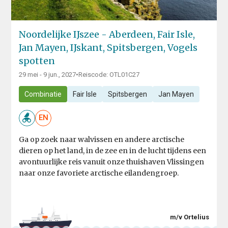
Noordelijke IJszee - Aberdeen, Fair Isle,
Jan Mayen, IJskant, Spitsbergen, Vogels
spotten
29 mei - 9 jun., 2027
•
Reiscode: OTL01C27
Combinatie
Fair Isle
Spitsbergen
Jan Mayen
EN
Ga op zoek naar walvissen en andere arctische
dieren op het land, in de zee en in de lucht tijdens een
avontuurlijke reis vanuit onze thuishaven Vlissingen
naar onze favoriete arctische eilandengroep.
m/v Ortelius