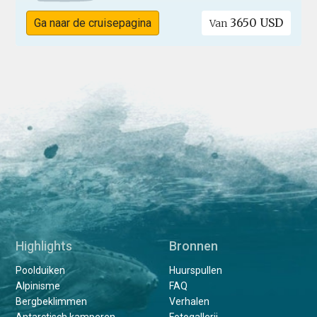
3650 USD
Ga naar de cruisepagina
Van
Highlights
Bronnen
Poolduiken
Huurspullen
Alpinisme
FAQ
Bergbeklimmen
Verhalen
Antarctisch kamperen
Fotogallerij