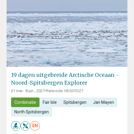
19 dagen uitgebreide Arctische Oceaan -
Noord-Spitsbergen Explorer
21 mei - 8 jun., 2027
•
Reiscode: HDS01D27
Combinatie
Fair Isle
Spitsbergen
Jan Mayen
North Spitsbergen
EN