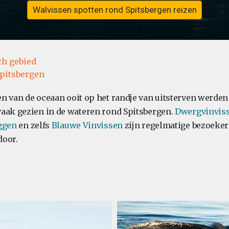
Walvissen spotten rond Spitsbergen reizen
ch gebied
pitsbergen
n van de oceaan ooit op het randje van uitsterven werde
aak gezien in de wateren rond Spitsbergen.
Dwergvinvis
ggen
en zelfs
Blauwe Vinvissen
zijn regelmatige bezoeker
door.