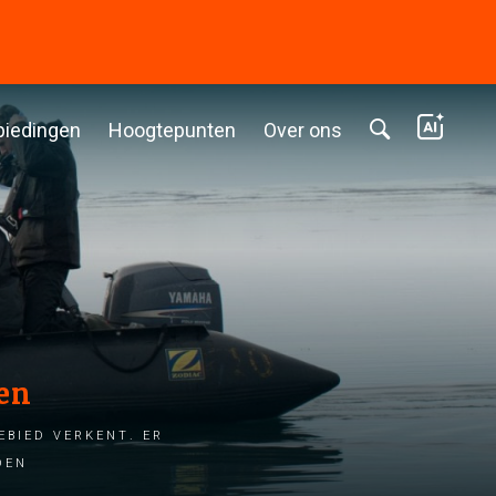
biedingen
Hoogtepunten
Over ons
en
ebied verkent. Er
den