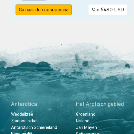
6480 USD
Ga naar de cruisepagina
Van
Antarctica
Het Arctisch gebied
Weddellzee
Groenland
Zuidpoolcirkel
IJsland
Antarctisch Schiereiland
Jan Mayen
Kaapverdië
Spitsbergen