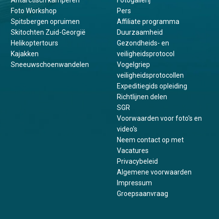
Foto Workshop
Pers
Spitsbergen opruimen
Affiliate programma
Skitochten Zuid-Georgië
Duurzaamheid
Helikoptertours
Gezondheids- en
Kajakken
veiligheidsprotocol
Sneeuwschoenwandelen
Vogelgriep
veiligheidsprotocollen
Expeditiegids opleiding
Richtlijnen delen
SGR
Voorwaarden voor foto's en
video's
Neem contact op met
Vacatures
Privacybeleid
Algemene voorwaarden
Impressum
Groepsaanvraag