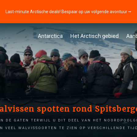
Last-minute Arctische deals! Bespaar op uw volgende avontuur ⭢
Antarctica
Het Arctisch gebied
Aan
alvissen spotten rond Spitsberg
n de gaten terwijl u dit deel van het noordpoolg
jn veel walvissoorten te zien op verschillende tij