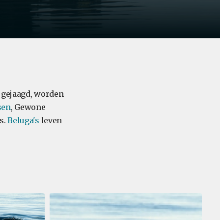
n gejaagd, worden
sen
, Gewone
s.
Beluga's
leven