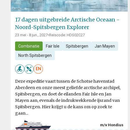
17 dagen uitgebreide Arctische Oceaan -
Noord-Spitsbergen Explorer
23 mei - 8 jun., 2027
•
Reiscode: HDS02C27
Combinatie
Fair Isle
Spitsbergen
Jan Mayen
North Spitsbergen
EN
Deze expeditie vaart tussen de Schotse havenstad
Aberdeen en onze meest geliefde arctische archipel,
Spitsbergen, en doet de eilanden Fair Isle en Jan
Mayen aan, evenals de indrukwekkende ijsrand van
Spitsbergen. Hier krijgt u de kans om op zoek te
gaan...
m/v Hondius