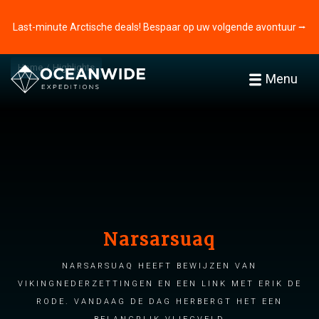
Last-minute Arctische deals! Bespaar op uw volgende avontuur ⭢
Home
Highlights
Menu
Narsarsuaq
Narsarsuaq heeft bewijzen van
Vikingnederzettingen en een link met Erik de
Rode. Vandaag de dag herbergt het een
belangrijk vliegveld