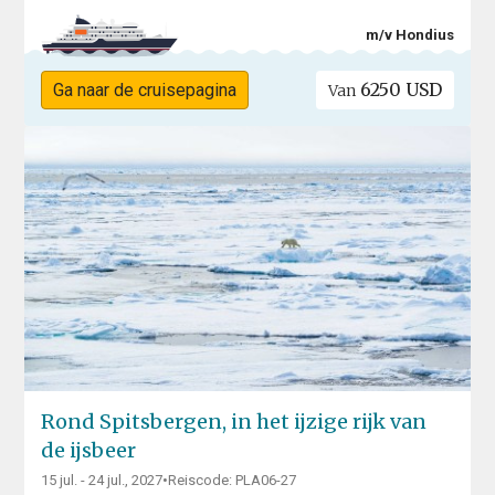
m/v Hondius
6250 USD
Ga naar de cruisepagina
Van
Rond Spitsbergen, in het ijzige rijk van
de ijsbeer
15 jul. - 24 jul., 2027
•
Reiscode: PLA06-27