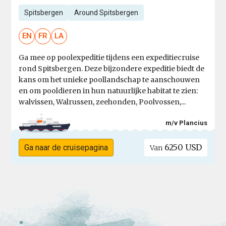
Spitsbergen
Around Spitsbergen
EN
FR
LA
Ga mee op poolexpeditie tijdens een expeditiecruise
rond Spitsbergen. Deze bijzondere expeditie biedt de
kans om het unieke poollandschap te aanschouwen
en om pooldieren in hun natuurlijke habitat te zien:
walvissen, Walrussen, zeehonden, Poolvossen,...
m/v Plancius
6250 USD
Ga naar de cruisepagina
Van