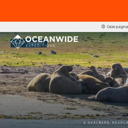
Deze pagina 
Home
Highlights
A Svalbard headla