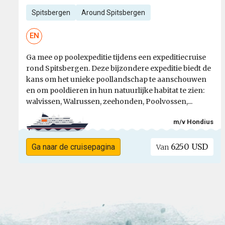
Spitsbergen
Around Spitsbergen
EN
Ga mee op poolexpeditie tijdens een expeditiecruise
rond Spitsbergen. Deze bijzondere expeditie biedt de
kans om het unieke poollandschap te aanschouwen
en om pooldieren in hun natuurlijke habitat te zien:
walvissen, Walrussen, zeehonden, Poolvossen,...
m/v Hondius
6250 USD
Ga naar de cruisepagina
Van