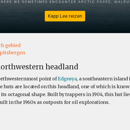
here we sometimes encounter Arctic foxes, walru
Kapp Lee reizen
ch gebied
pitsbergen
northwestern headland
northwesternmost point of
Edgeøya
, a southeastern island 
e huts are located on this headland, one of which is know
 its octagonal shape. Built by trappers in 1904, this hut li
uilt in the 1960s as outposts for oil explorations.