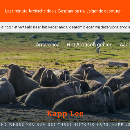
Last-minute Arctische deals! Bespaar op uw volgende avontuur ⭢
is nog niet vertaald naar het Nederlands, daarom bieden wij deze vooralsnog i
Antarctica
Het Arctisch gebied
Aan
Kapp Lee
nd where you can see three historic huts, Kapp Le