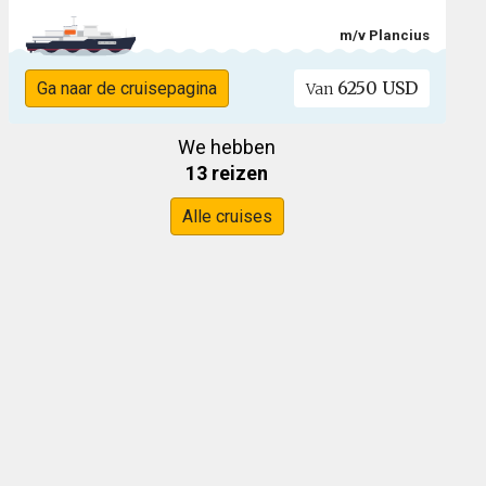
m/v Plancius
6250 USD
Ga naar de cruisepagina
Van
We hebben
13 reizen
Alle cruises