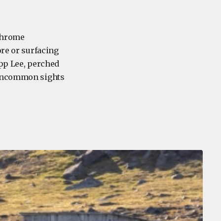
ochrome
ore or surfacing
pp Lee, perched
uncommon sights