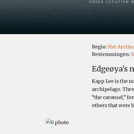
green location w
Regio:
Het Arctis
Bestemmingen:
S
Edgeøya’s 
Kapp Lee is the 
archipelago. Thre
“the carousel,” for
others that were b