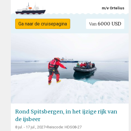
m/v Ortelius
6000 USD
Ga naar de cruisepagina
Van
Rond Spitsbergen, in het ijzige rijk van
de ijsbeer
8 jul. - 17 jul., 2027
•
Reiscode: HDS08-27