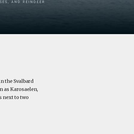
ses, and reindeer
in the Svalbard
n as Karosaelen,
es next to two