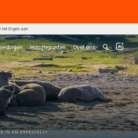
n het Engels aan.
biedingen
Hoogtepunten
Over ons
e is an especially