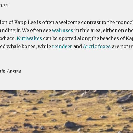
ruse
ion of Kapp Lee is often a welcome contrast to the mon
nding it. We often see
walruses
in this area, either on sh
Zodiacs.
Kittiwakes
can be spotted along the beaches of Ka
red whale bones, while
reindeer
and
Arctic foxes
are not 
tin Anstee