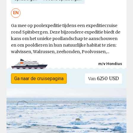
EN
Ga mee op poolexpeditie tijdens een expeditiecruise
rond Spitsbergen. Deze bijzondere expeditie biedt de
kans om het unieke poollandschap te aanschouwen
en om pooldieren in hun natuurlijke habitat te zien:
walvissen, Walrussen, zeehonden, Poolvossen,...
m/v Hondius
6250 USD
Ga naar de cruisepagina
Van