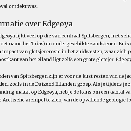
geval ontdekt was.
ormatie over Edgeøya
geøya lijkt veel op die van centraal Spitsbergen, met scha
et name het Trias) en ondergeschikte zandstenen. Er is o
n impact van gletsjererosie in het zuidwesten, waar zich
ostkant van het eiland ligt zelfs een grote gletsjer, Edgeø
nden van Spitsbergen zijn er voor de kust resten van de ja
den, zoals in de Duizend Eilanden-groep. Als je tijdens je r
anding maakt op Edgeøya, heb je de kans om een aantal va
Arctische archipel te zien, van de opvallende geologie to