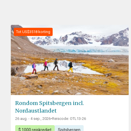
Tot US$3518 korting
Rondom Spitsbergen incl.
Nordaustlandet
26 aug. - 4 sep., 2026
•
Reiscode: OTL13-26
$ 1000 reiskrediet
Spitsbergen