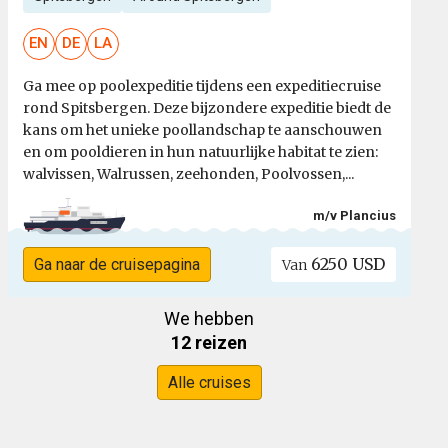
EN
DE
LA
Ga mee op poolexpeditie tijdens een expeditiecruise
rond Spitsbergen. Deze bijzondere expeditie biedt de
kans om het unieke poollandschap te aanschouwen
en om pooldieren in hun natuurlijke habitat te zien:
walvissen, Walrussen, zeehonden, Poolvossen,...
m/v Plancius
6250 USD
Ga naar de cruisepagina
Van
We hebben
12 reizen
Alle cruises