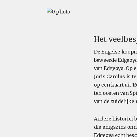
Het veelbe
De Engelse koopm
beweerde Edgeøya 
van Edgeøya. Op e
Joris Carolus is t
op een kaart uit 1
ten oosten van Sp
van de zuidelijke
Andere historici 
die enigszins onn
Edgeøya echt besch