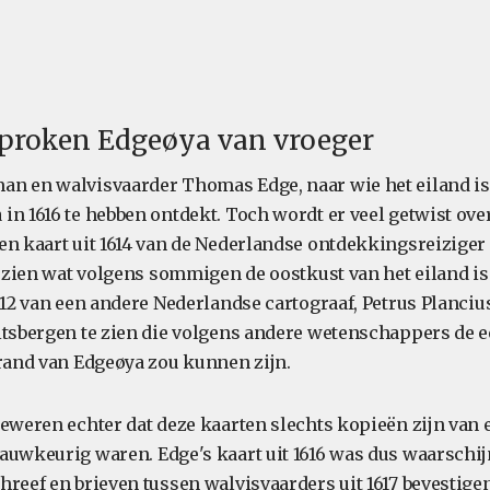
sproken Edgeøya van vroeger
an en walvisvaarder Thomas Edge, naar wie het eiland i
in 1616 te hebben ontdekt. Toch wordt er veel getwist ov
en kaart uit 1614 van de Nederlandse ontdekkingsreiziger
e zien wat volgens sommigen de oostkust van het eiland is
612 van een andere Nederlandse cartograaf, Petrus Plancius
itsbergen te zien die volgens andere wetenschappers de 
 rand van Edgeøya zou kunnen zijn.
beweren echter dat deze kaarten slechts kopieën zijn van 
auwkeurig waren. Edge's kaart uit 1616 was dus waarschijn
reef en brieven tussen walvisvaarders uit 1617 bevestigen