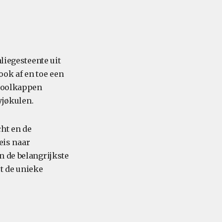
liegesteente uit
ok af en toe een
 poolkappen
yjøkulen.
cht en de
eis naar
n de belangrijkste
t de unieke