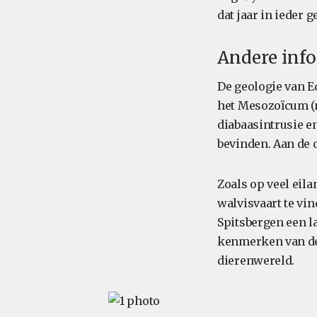
dat jaar in ieder 
Andere inf
De geologie van Ed
het Mesozoïcum (m
diabaasintrusie e
bevinden. Aan de o
Zoals op veel eila
walvisvaart te vin
Spitsbergen een l
kenmerken van de 
dierenwereld.