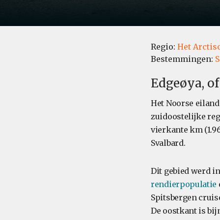
Regio:
Het Arctis
Bestemmingen:
S
Edgeøya, of
Het Noorse eiland
zuidoostelijke reg
vierkante km (1.96
Svalbard.
Dit gebied werd i
rendierpopulatie
Spitsbergen cruis
De oostkant is bij