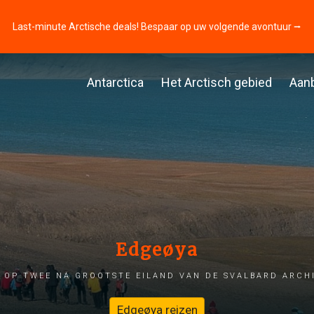
Last-minute Arctische deals! Bespaar op uw volgende avontuur ⭢
Antarctica
Het Arctisch gebied
Aan
Edgeøya
 op twee na grootste eiland van de Svalbard arch
Edgeøya reizen