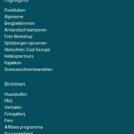
Poolduiken
Alpinisme
Bergbeklimmen
Antarctisch kamperen
Foto Workshop
Spitsbergen opruimen
Skitochten Zuid-Georgië
Helikoptertours
Kajakken
Sneeuwschoenwandelen
Bronnen
Huurspullen
FAQ
Verhalen
Fotogallerij
Pers
Affiliate programma
Duurzaamheid