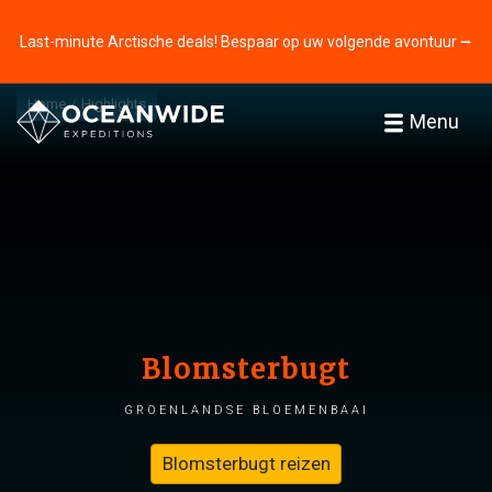
Last-minute Arctische deals! Bespaar op uw volgende avontuur ⭢
Home
Highlights
Menu
Blomsterbugt
Groenlandse bloemenbaai
Blomsterbugt reizen