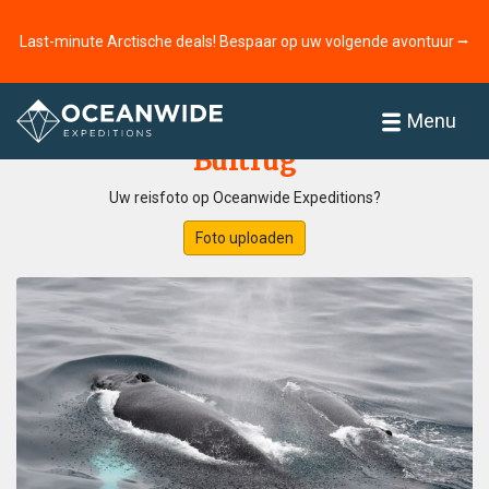
Last-minute Arctische deals! Bespaar op uw volgende avontuur ⭢
Home
Fotogallerij
Menu
Bultrug
Uw reisfoto op Oceanwide Expeditions?
Foto uploaden