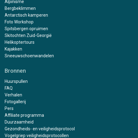
Alpinisme
Bergbeklimmen
Antarctisch kamperen
Foto Workshop
Spitsbergen opruimen
Skitochten Zuid-Georgië
Helikoptertours
Kajakken
Sneeuwschoenwandelen
Bronnen
Huurspullen
FAQ
Verhalen
Fotogallerij
Pers
Affiliate programma
Duurzaamheid
Gezondheids- en veiligheidsprotocol
Vogelgriep veiligheidsprotocollen