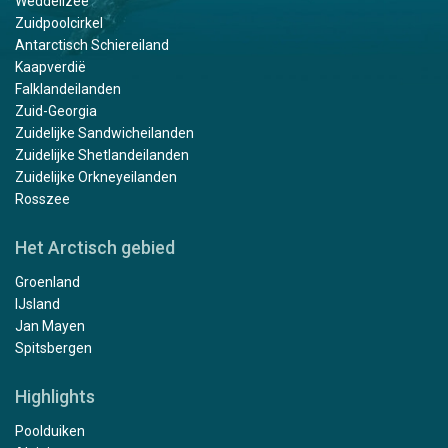
Weddellzee
Zuidpoolcirkel
Antarctisch Schiereiland
Kaapverdië
Falklandeilanden
Zuid-Georgia
Zuidelijke Sandwicheilanden
Zuidelijke Shetlandeilanden
Zuidelijke Orkneyeilanden
Rosszee
Het Arctisch gebied
Groenland
IJsland
Jan Mayen
Spitsbergen
Highlights
Poolduiken