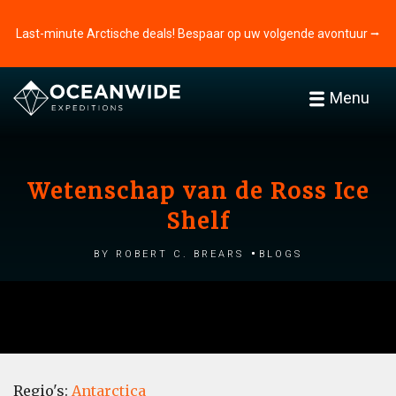
Last-minute Arctische deals! Bespaar op uw volgende avontuur ⭢
Menu
Wetenschap van de Ross Ice
Shelf
by Robert C. Brears
Blogs
Regio's:
Antarctica