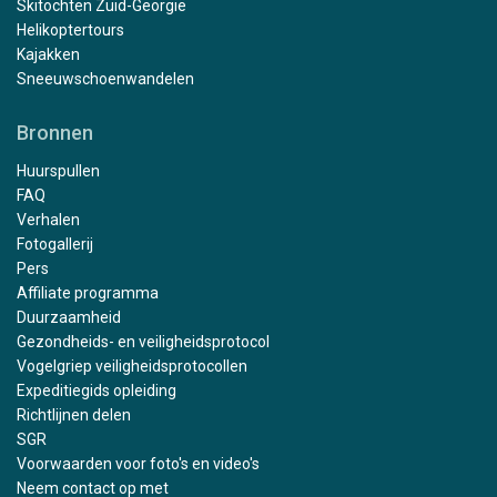
Skitochten Zuid-Georgië
Helikoptertours
Kajakken
Sneeuwschoenwandelen
Bronnen
Huurspullen
FAQ
Verhalen
Fotogallerij
Pers
Affiliate programma
Duurzaamheid
Gezondheids- en veiligheidsprotocol
Vogelgriep veiligheidsprotocollen
Expeditiegids opleiding
Richtlijnen delen
SGR
Voorwaarden voor foto's en video's
Neem contact op met