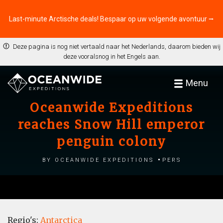
Last-minute Arctische deals! Bespaar op uw volgende avontuur ⭢
Deze pagina is nog niet vertaald naar het Nederlands, daarom bieden wij
deze vooralsnog in het Engels aan.
Menu
Oceanwide Expeditions
reaches Snow Hill emperor
penguin colony
by Oceanwide Expeditions
Pers
Regio's:
Antarctica