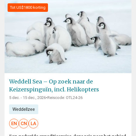
Tot US$1800 korting
Weddell Sea – Op zoek naar de
Keizerspinguïn, incl. Helikopters
5 dec. - 15 dec., 2026
•
Reiscode: OTL24-26
Weddellzee
EN
CN
LA