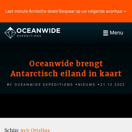
Last-minute Arctische deals! Bespaar op uw volgende avontuur ⭢
Menu
Oceanwide brengt
Antarctisch eiland in kaart
by Oceanwide Expeditions
Nieuws
21.12.2022
Schip:
m/v Ortelius