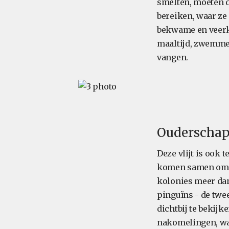
smelten, moeten d
bereiken, waar ze 
bekwame en veerkr
maaltijd, zwemmen
vangen.
Ouderschap 
Deze vlijt is ook 
komen samen om g
kolonies meer dan
pinguïns - de twe
dichtbij te bekij
nakomelingen, waa