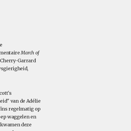
e
umentaire
March of
s Cherry-Garrard
sgierigheid,
cott's
eid" van de Adélie
uïns regelmatig op
roep waggelen en
s kwamen deze