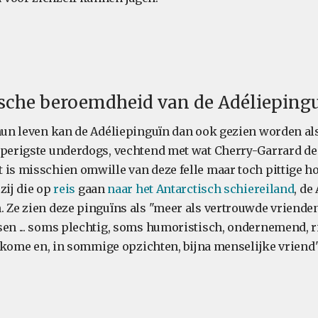
ische beroemdheid van de Adélieping
 hun leven kan de Adéliepinguïn dan ook gezien worden al
aperigste underdogs, vechtend met wat Cherry-Garrard d
 is misschien omwille van deze felle maar toch pittige ho
zij die op
reis
gaan
naar het Antarctisch schiereiland
, de
. Ze zien deze pinguïns als "meer als vertrouwde vrienden
sen ... soms plechtig, soms humoristisch, ondernemend, rid
welkome en, in sommige opzichten, bijna menselijke vriend"