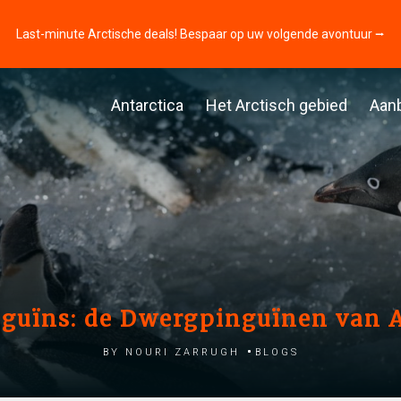
Last-minute Arctische deals! Bespaar op uw volgende avontuur ⭢
Antarctica
Het Arctisch gebied
Aan
nguïns: de Dwergpinguïnen van A
by Nouri Zarrugh
Blogs