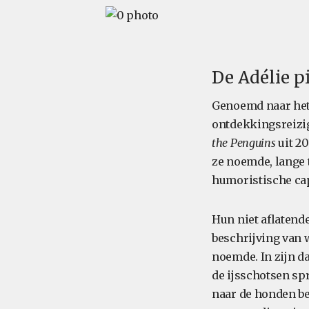
De Adélie p
Genoemd naar het 
ontdekkingsreizig
the Penguins
uit 2
ze noemde, lange 
humoristische ca
Hun niet aflatende
beschrijving van w
noemde. In zijn d
de ijsschotsen sp
naar de honden b