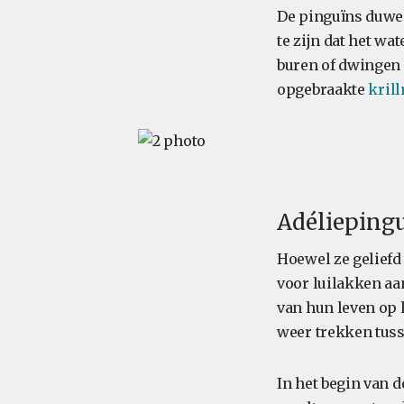
De pinguïns duwen
te zijn dat het wa
buren of dwingen 
opgebraakte
krill
Adéliepinguï
Hoewel ze geliefd
voor luilakken aa
van hun leven op 
weer trekken tuss
In het begin van 