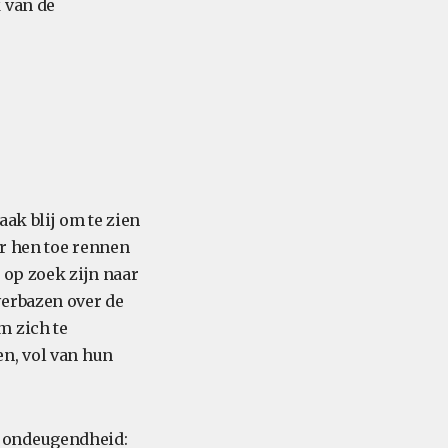
 van de
aak blij om te zien
ar hen toe rennen
 op zoek zijn naar
verbazen over de
m zich te
n, vol van hun
e ondeugendheid: