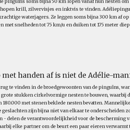
e pinguïns soms bijna 50 km lopen vanaf hun nesten om 
hopen krill, zilvervisjes en inktvis te vinden. Adélieping
achtige waterjagers. Ze leggen soms bijna 300 km af op
 met snelheden tot 75 km/u en duiken tot 175 meter diep
met handen af is niet de Adélie-man
terug te vinden in de broedgewoonten van de pinguïns, wan
rote stukken cirkelvormige nesten te bouwen, waarbij d
 180.000 met stenen beklede nesten bevatten. Mannelijke
e geslachten zijn bijna niet van elkaar te onderscheiden z
ken - delen de verantwoordelijkheid voor de bescherming 
rbij elke partner om de beurt een paar eieren verwarmt 