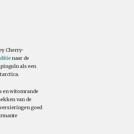
ey Cherry-
ditie
naar de
spinguïn als een
arctica.
en en witomrande
 nekken van de
 versieringen goed
harmante