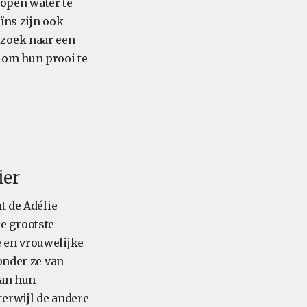
open water te
uïns zijn ook
 zoek naar een
 om hun prooi te
ier
t de Adélie
e grootste
 en vrouwelijke
onder ze van
van hun
terwijl de andere