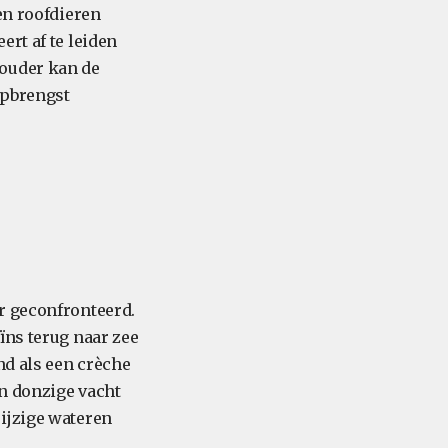
en roofdieren
rt af te leiden
-ouder kan de
opbrengst
r geconfronteerd.
ïns terug naar zee
nd als een crèche
n donzige vacht
ijzige wateren