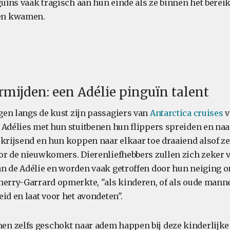
ïns vaak tragisch aan hun einde als ze binnen het bereik
en kwamen.
rmijden: een Adélie pinguïn talent
en langs de kust zijn passagiers van
Antarctica cruises
v
 Adélies met hun stuitbenen hun flippers spreiden en na
 krijsend en hun koppen naar elkaar toe draaiend alsof ze
or de nieuwkomers. Dierenliefhebbers zullen zich zeker 
n de Adélie en worden vaak getroffen door hun neiging o
herry-Garrard opmerkte, "als kinderen, of als oude manne
id en laat voor het avondeten".
n zelfs geschokt naar adem happen bij deze kinderlijk