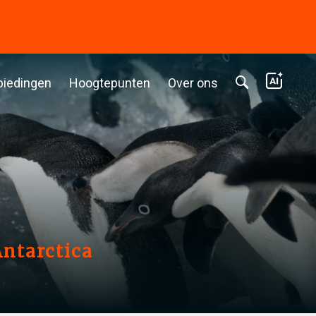
biedingen
Hoogtepunten
Over ons
ntarctica