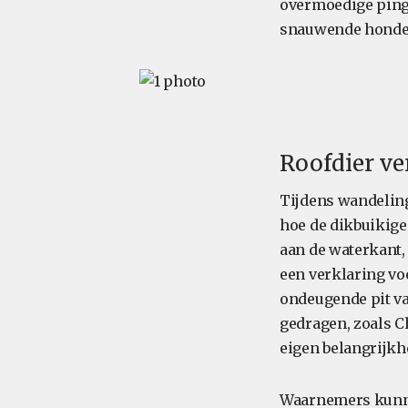
overmoedige pingu
snauwende hond
Roofdier ve
Tijdens wandeling
hoe de dikbuikige
aan de waterkant,
een verklaring vo
ondeugende pit va
gedragen, zoals C
eigen belangrijkhe
Waarnemers kunne