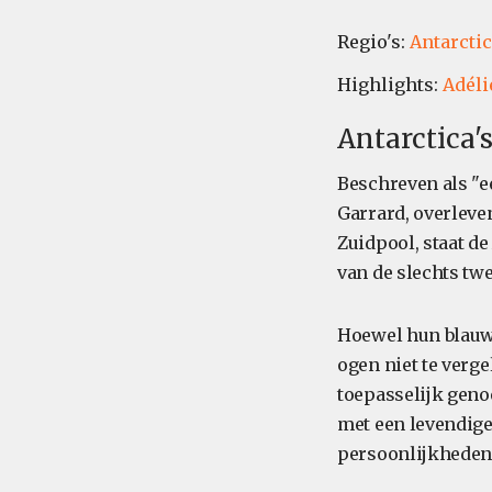
Regio's:
Antarcti
Highlights:
Adéli
Antarctica'
Beschreven als "e
Garrard, overlev
Zuidpool, staat d
van de slechts tw
Hoewel hun blauwz
ogen niet te verg
toepasselijk ge
met een levendige
persoonlijkheden 