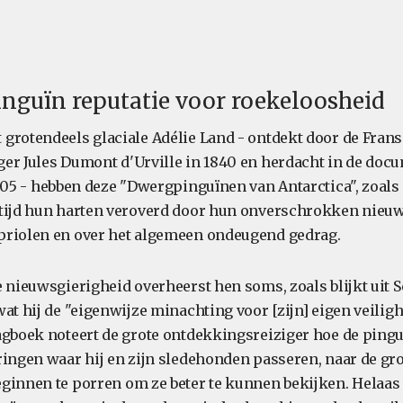
inguïn reputatie voor roekeloosheid
grotendeels glaciale Adélie Land - ontdekt door de Frans
er Jules Dumont d'Urville in 1840 en herdacht in de doc
005 - hebben deze "Dwergpinguïnen van Antarctica", zoal
tijd hun harten veroverd door hun onverschrokken nieuw
priolen en over het algemeen ondeugend gedrag.
 nieuwsgierigheid overheerst hen soms, zoals blijkt uit S
at hij de "eigenwijze minachting voor [zijn] eigen veiligh
agboek noteert de grote ontdekkingsreiziger hoe de ping
ringen waar hij en zijn sledehonden passeren, naar de g
eginnen te porren om ze beter te kunnen bekijken. Helaa