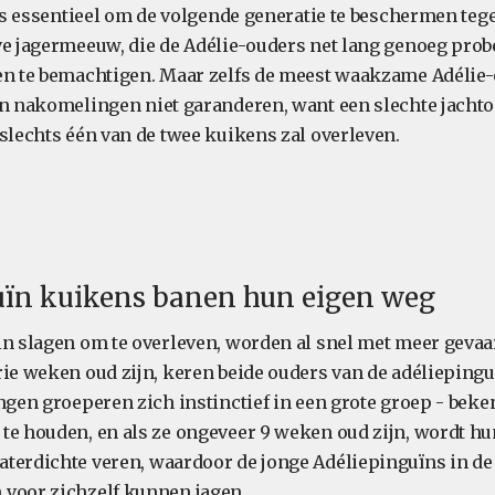
t is essentieel om de volgende generatie te beschermen teg
ve jagermeeuw, die de Adélie-ouders net lang genoeg probee
en te bemachtigen. Maar zelfs de meest waakzame Adélie
jn nakomelingen niet garanderen, want een slechte jacht
 slechts één van de twee kuikens zal overleven.
uïn kuikens banen hun eigen weg
in slagen om te overleven, worden al snel met meer gevaa
rie weken oud zijn, keren beide ouders van de adéliepingu
ngen groeperen zich instinctief in een grote groep - beke
te houden, en als ze ongeveer 9 weken oud zijn, wordt hu
terdichte veren, waardoor de jonge Adéliepinguïns in de 
voor zichzelf kunnen jagen.