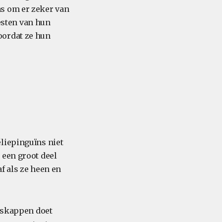
as om er zeker van
nesten van hun
oordat ze hun
liepinguïns niet
 een groot deel
f als ze heen en
ijskappen doet