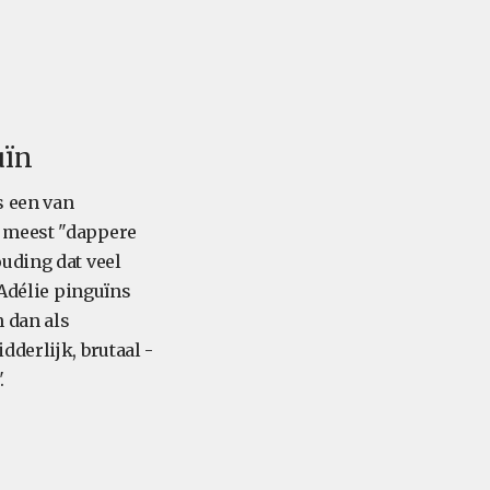
uïn
s een van
e meest "dappere
uding dat veel
 Adélie pinguïns
 dan als
derlijk, brutaal -
.