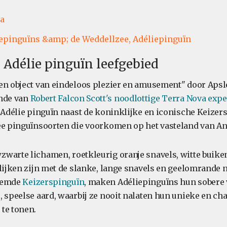
ca
epinguïns &amp; de Weddellzee,
Adéliepinguïn
s Adélie pinguïn leefgebied
en object van eindeloos plezier en amusement" door Apsl
ende van
Robert Falcon Scott's noodlottige Terra Nova expe
e Adélie pinguïn naast de koninklijke en iconische Keizer
ee pinguïnsoorten die voorkomen op het vasteland van Ant
warte lichamen, roetkleurig oranje snavels, witte buik
elijken zijn met de slanke, lange snavels en geelomrande
noemde
Keizerspinguïn
, maken Adéliepinguïns hun sobere
, speelse aard, waarbij ze nooit nalaten hun unieke en c
te tonen.