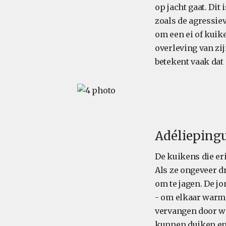
op jacht gaat. Di
zoals de agressie
om een ei of kuik
overleving van zi
betekent vaak dat
Adélieping
De kuikens die er
Als ze ongeveer d
om te jagen. De jo
- om elkaar warm 
vervangen door wa
kunnen duiken en 