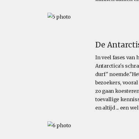
De Antarct
In veel fases van
Antarctica's schr
durf" noemde."Het
bezoekers, vooral 
zo gaan koesteren
toevallige kennis
en altijd ... een 