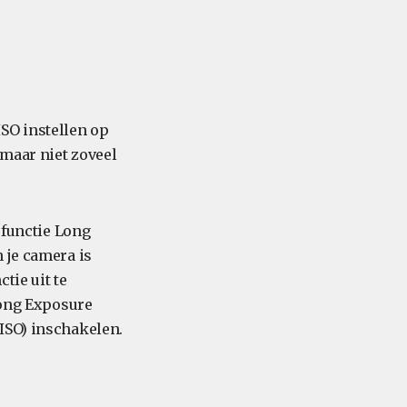
 ISO instellen op
 maar niet zoveel
 functie Long
 je camera is
tie uit te
Long Exposure
ISO) inschakelen.