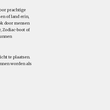
oor prachtige
en of land erin,
 Ook door mensen
, Zodiac-boot of
kunnen
cht te plaatsen.
kunnen worden als