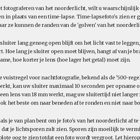
t fotograferen van het noorderlicht, wilt u waarschijnlijk
 in plaats van een time-lapse. Time-lapsefoto's zien er 
ar ze kunnen de randen van de 'golven' van het noorderli
 sluiter lang genoeg open blijft om het licht vast te leggen,
t. Hoe lang je sluiter open moet blijven, hangt af van je 
me, hoe korter je lens (hoe lager het getal) moet zijn.
 vuistregel voor nachtfotografie, bekend als de '500-regel
rkt, kan uw sluiter maximaal 10 seconden per opname op
t een lens van 18 mm werkt, mag uw sluitertijd niet langer 
ook het beste om naar beneden af te ronden en niet naar b
ls je van plan bent om je foto's van het noorderlicht af t
at je lichtsporen zult zien. Sporen zijn moeilijk te vermi
blote oog te zien totdat een foto wordt vergroot. Let hierop