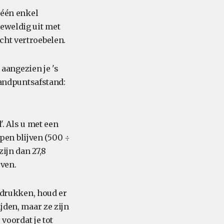
 één enkel
geweldig uit met
cht vertroebelen.
 aangezien je 's
brandpuntsafstand:
'. Als u met een
en blijven (500 ÷
zijn dan 27,8
oven.
e drukken, houd er
jden, maar ze zijn
 voordat je tot