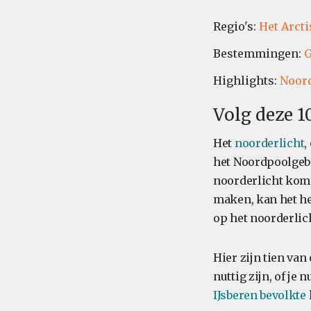
Regio's:
Het Arcti
Bestemmingen:
G
Highlights:
Noord
Volg deze 1
Het
noorderlicht
,
het Noordpoolgebi
noorderlicht komen
maken, kan het he
op het noorderlic
Hier zijn tien van
nuttig zijn, of je 
IJsberen bevolkte