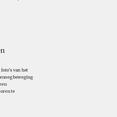
en
foto's van het
 genoeg beweging
 een
oren te