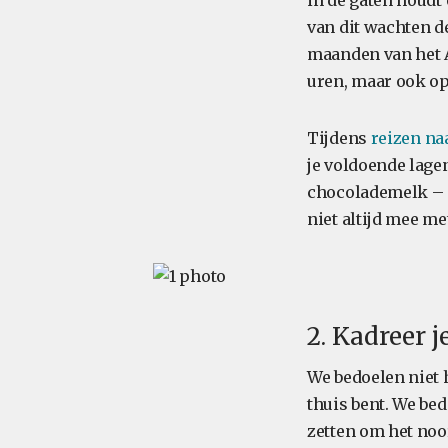
in de gaten houdt 
van dit wachten d
maanden van het Ar
uren, maar ook op
Tijdens
reizen na
je voldoende lage
chocolademelk – e
niet altijd mee me
2. Kadreer j
We bedoelen niet h
thuis bent. We bed
zetten om het noor