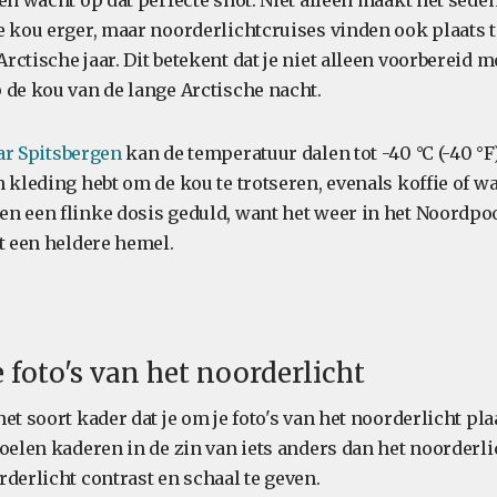
en wacht op dat perfecte shot. Niet alleen maakt het sede
e kou erger, maar noorderlichtcruises vinden ook plaats 
ctische jaar. Dit betekent dat je niet alleen voorbereid m
 de kou van de lange Arctische nacht.
ar Spitsbergen
kan de temperatuur dalen tot -40 °C (-40 °F)
n kleding hebt om de kou te trotseren, evenals koffie of 
n een flinke dosis geduld, want het weer in het Noordpo
t een heldere hemel.
e foto's van het noorderlicht
et soort kader dat je om je foto's van het noorderlicht pla
oelen kaderen in de zin van iets anders dan het noorderli
derlicht contrast en schaal te geven.