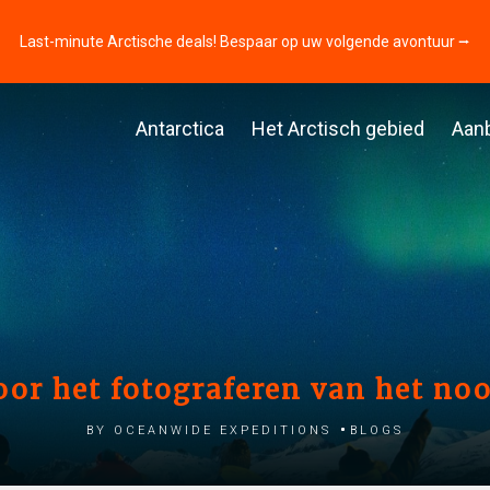
Last-minute Arctische deals! Bespaar op uw volgende avontuur ⭢
Antarctica
Het Arctisch gebied
Aan
voor het fotograferen van het noo
by Oceanwide Expeditions
Blogs