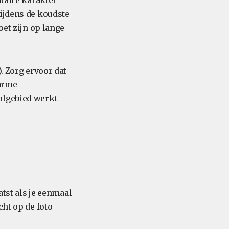
ntaire karakter
tijdens de koudste
oet zijn op lange
. Zorg ervoor dat
warme
olgebied werkt
atst als je eenmaal
cht op de foto