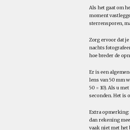
Als het gaat om he
moment vastleggen
sterrensporen, ma
Zorg ervoor dat je
nachts fotografeer
hoe breder de opna
Er is een algemene
lens van 50 mm we
50 = 10). Als u me
seconden. Het is 
Extra opmerking: a
dan rekening mee d
vaak niet met het 