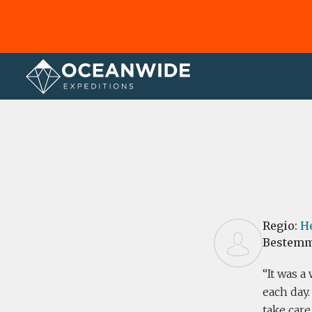
Home
Recensies
Regio:
He
Bestemm
It was a
each day.
take care 