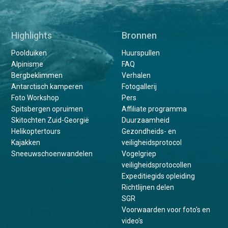
Highlights
Bronnen
Poolduiken
Huurspullen
Alpinisme
FAQ
Bergbeklimmen
Verhalen
Antarctisch kamperen
Fotogallerij
Foto Workshop
Pers
Spitsbergen opruimen
Affiliate programma
Skitochten Zuid-Georgië
Duurzaamheid
Helikoptertours
Gezondheids- en
Kajakken
veiligheidsprotocol
Sneeuwschoenwandelen
Vogelgriep
veiligheidsprotocollen
Expeditiegids opleiding
Richtlijnen delen
SGR
Voorwaarden voor foto's en
video's