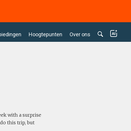
biedingen
Hoogtepunten
Over ons
eek with a surprise
o this trip, but