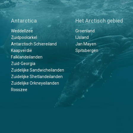
Antarctica
Het Arctisch gebied
Weddellzee
Groenland
Zuidpoolcirkel
IJsland
Antarctisch Schiereiland
Jan Mayen
Kaapverdië
Spitsbergen
Falklandeilanden
Zuid-Georgia
Zuidelijke Sandwicheilanden
Zuidelijke Shetlandeilanden
Zuidelijke Orkneyeilanden
Rosszee