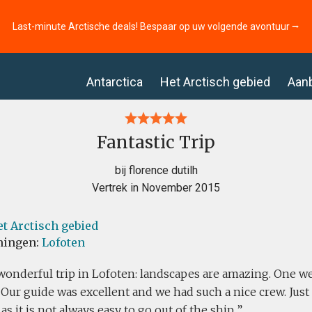
Last-minute Arctische deals! Bespaar op uw volgende avontuur ⭢
Antarctica
Het Arctisch gebied
Aan
Fantastic Trip
bij florence dutilh
Vertrek in November 2015
t Arctisch gebied
ingen:
Lofoten
 wonderful trip in Lofoten: landscapes are amazing. One w
 Our guide was excellent and we had such a nice crew. Just d
as it is not always easy to go out of the ship...