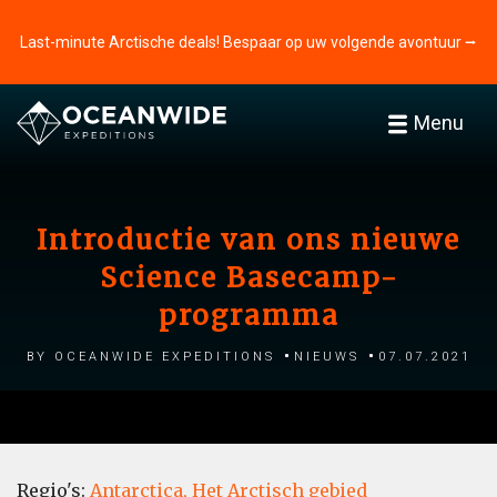
Last-minute Arctische deals! Bespaar op uw volgende avontuur ⭢
Menu
Introductie van ons nieuwe
Science Basecamp-
programma
by Oceanwide Expeditions
Nieuws
07.07.2021
Regio's:
Antarctica,
Het Arctisch gebied