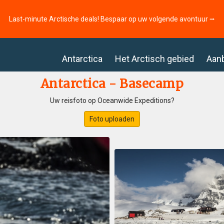
Last-minute Arctische deals! Bespaar op uw volgende avontuur ⭢
Antarctica
Het Arctisch gebied
Aan
Antarctica - Basecamp
Uw reisfoto op Oceanwide Expeditions?
Foto uploaden