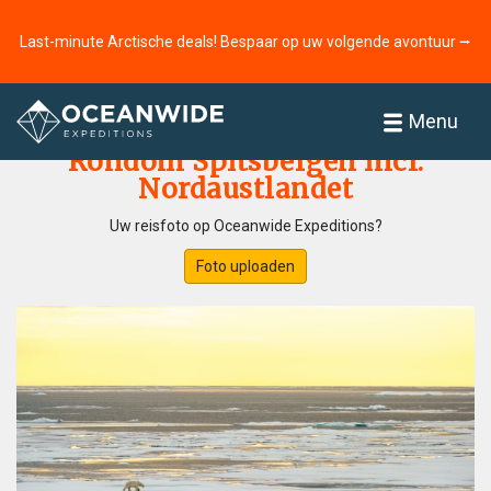
Last-minute Arctische deals! Bespaar op uw volgende avontuur ⭢
Home
Fotogallerij
Menu
Rondom Spitsbergen incl.
Nordaustlandet
Uw reisfoto op Oceanwide Expeditions?
Foto uploaden