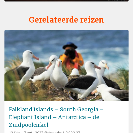
Gerelateerde reizen
Falkland Islands – South Georgia –
Elephant Island – Antarctica – de
Zuidpoolcirkel
13 feb. - 7 mrt., 2027
•
Reiscode: HDS29-27