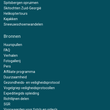
Spitsbergen opruimen
Skitochten Zuid-Georgië
Helikoptertours
Kajakken
Sneeuwschoenwandelen
Bronnen
Huurspullen
FAQ
Verhalen
Fotogallerij
Pers
Affiliate programma
Duurzaamheid
Gezondheids- en veiligheidsprotocol
Vogelgriep veiligheidsprotocollen
Expeditiegids opleiding
Richtlijnen delen
SGR
Voorwaarden voor foto's en video's