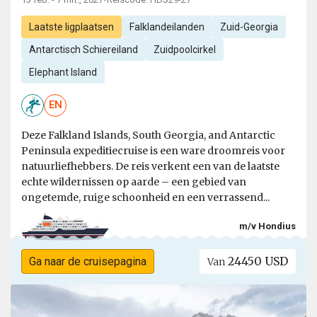
Laatste ligplaatsen
Falklandeilanden
Zuid-Georgia
Antarctisch Schiereiland
Zuidpoolcirkel
Elephant Island
EN
Deze Falkland Islands, South Georgia, and Antarctic
Peninsula expeditiecruise is een ware droomreis voor
natuurliefhebbers. De reis verkent een van de laatste
echte wildernissen op aarde – een gebied van
ongetemde, ruige schoonheid en een verrassend...
m/v Hondius
24450 USD
Ga naar de cruisepagina
Van