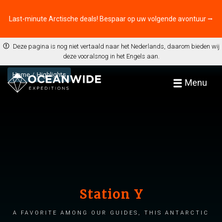
Last-minute Arctische deals! Bespaar op uw volgende avontuur ⭢
Deze pagina is nog niet vertaald naar het Nederlands, daarom bieden wij
deze vooralsnog in het Engels aan.
Home
Highlights
Menu
Station Y
A favorite among our guides, this Antarctic