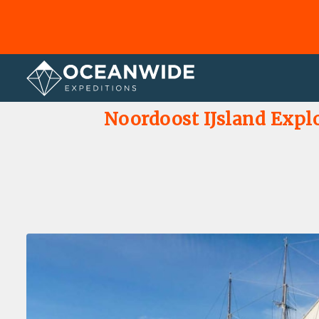
Home
Fotogallerij
Noordoost IJsland Explor