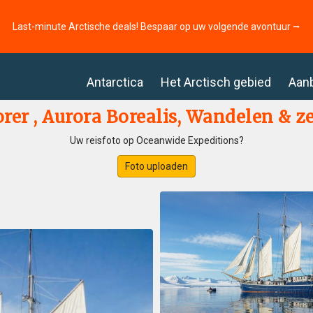
Last-minute Arctische deals! Bespaar op uw volgende avontuur ⭢
Antarctica
Het Arctisch gebied
Aan
er , Aurora Borealis, Wandelen & zei
Uw reisfoto op Oceanwide Expeditions?
Foto uploaden