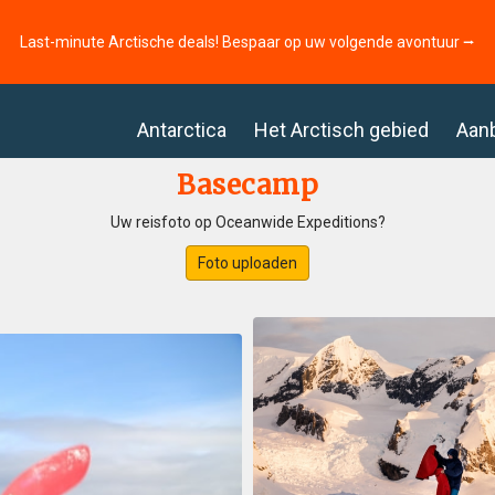
Last-minute Arctische deals! Bespaar op uw volgende avontuur ⭢
Antarctica
Het Arctisch gebied
Aan
Basecamp
Uw reisfoto op Oceanwide Expeditions?
Foto uploaden