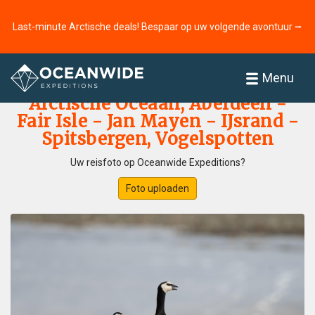
Last-minute Arctische deals! Bespaar op uw volgende avontuur ⭢
Home
Fotogallerij
Menu
Arctische Oceaan, Aberdeen -
Fair Isle - Jan Mayen - IJsrand -
Spitsbergen, Vogelspotten
Uw reisfoto op Oceanwide Expeditions?
Foto uploaden