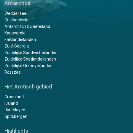
Antarctica
Weddellzee
Zuidpoolcirkel
Antarctisch Schiereiland
Kaapverdië
Falklandeilanden
Zuid-Georgia
Zuidelijke Sandwicheilanden
Zuidelijke Shetlandeilanden
Zuidelijke Orkneyeilanden
Rosszee
Het Arctisch gebied
Groenland
IJsland
Jan Mayen
Spitsbergen
Highlights