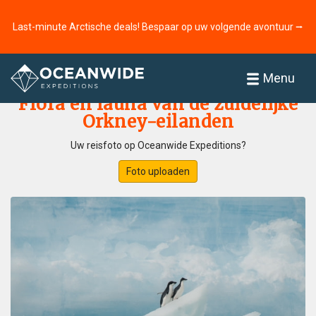
Last-minute Arctische deals! Bespaar op uw volgende avontuur ⭢
Home
Fotogallerij
Menu
Flora en fauna van de zuidelijke
Orkney-eilanden
Uw reisfoto op Oceanwide Expeditions?
Foto uploaden