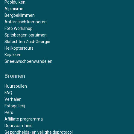
Poolduiken
Alpinisme
Bergbeklimmen
Antarctisch kamperen
Foto Workshop
Spitsbergen opruimen
Skitochten Zuid-Georgië
Helikoptertours
Kajakken
Sneeuwschoenwandelen
Bronnen
Huurspullen
FAQ
Verhalen
Fotogallerij
Pers
Affiliate programma
Duurzaamheid
Gezondheids- en veiligheidsprotocol