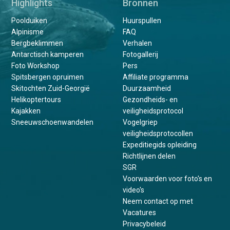
Highlights
Bronnen
Poolduiken
Huurspullen
Alpinisme
FAQ
Bergbeklimmen
Verhalen
Antarctisch kamperen
Fotogallerij
Foto Workshop
Pers
Spitsbergen opruimen
Affiliate programma
Skitochten Zuid-Georgië
Duurzaamheid
Helikoptertours
Gezondheids- en
Kajakken
veiligheidsprotocol
Sneeuwschoenwandelen
Vogelgriep
veiligheidsprotocollen
Expeditiegids opleiding
Richtlijnen delen
SGR
Voorwaarden voor foto's en
video's
Neem contact op met
Vacatures
Privacybeleid