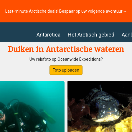
Last-minute Arctische deals! Bespaar op uw volgende avontuur ⭢
Antarctica
Het Arctisch gebied
Aan
Duiken in Antarctische wateren
Uw reisfoto op Oceanwide Expeditions?
Foto uploaden