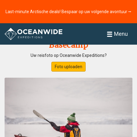
Last-minute Arctische deals! Bespaar op uw volgende avontuur ⭢
Home
Fotogallerij
Menu
Basecamp
Uw reisfoto op Oceanwide Expeditions?
Foto uploaden