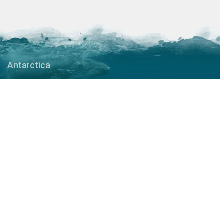
Antarctica
Weddellzee
Zuidpoolcirkel
Antarctisch Schiereiland
Kaapverdië
Falklandeilanden
Zuid-Georgia
Zuidelijke Sandwicheilanden
Zuidelijke Shetlandeilanden
Zuidelijke Orkneyeilanden
Rosszee
Het Arctisch gebied
Groenland