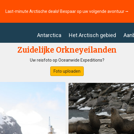
Last-minute Arctische deals! Bespaar op uw volgende avontuur ⭢
Antarctica
Het Arctisch gebied
Aan
Zuidelijke Orkneyeilanden
Uw reisfoto op Oceanwide Expeditions?
Foto uploaden