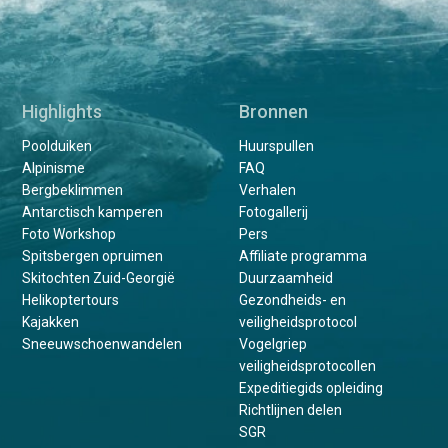
Highlights
Bronnen
Poolduiken
Huurspullen
Alpinisme
FAQ
Bergbeklimmen
Verhalen
Antarctisch kamperen
Fotogallerij
Foto Workshop
Pers
Spitsbergen opruimen
Affiliate programma
Skitochten Zuid-Georgië
Duurzaamheid
Helikoptertours
Gezondheids- en
Kajakken
veiligheidsprotocol
Sneeuwschoenwandelen
Vogelgriep
veiligheidsprotocollen
Expeditiegids opleiding
Richtlijnen delen
SGR