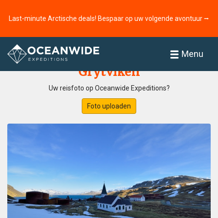
Last-minute Arctische deals! Bespaar op uw volgende avontuur ⭢
Home
Fotogallerij
Menu
Grytviken
Uw reisfoto op Oceanwide Expeditions?
Foto uploaden