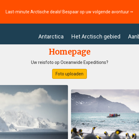
Last-minute Arctische deals! Bespaar op uw volgende avontuur ⭢
Antarctica
Het Arctisch gebied
Aan
Homepage
Uw reisfoto op Oceanwide Expeditions?
Foto uploaden