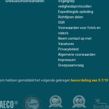
Sneeuwschoenwandelen
Vogelgriep
veiligheidsprotocollen
Expeditiegids opleiding
Richtlijnen delen
SGR
Voorwaarden voor foto's en
video's
Neem contact op met
Vacatures
Privacybeleid
Algemene voorwaarden
Impressum
Groepsaanvraag
.com hebben gemiddeld het volgende gekregen
beoordeling van
9.7
/10