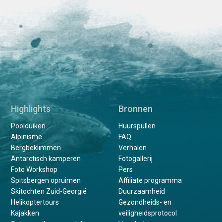
Highlights
Bronnen
Poolduiken
Huurspullen
Alpinisme
FAQ
Bergbeklimmen
Verhalen
Antarctisch kamperen
Fotogallerij
Foto Workshop
Pers
Spitsbergen opruimen
Affiliate programma
Skitochten Zuid-Georgië
Duurzaamheid
Helikoptertours
Gezondheids- en
Kajakken
veiligheidsprotocol