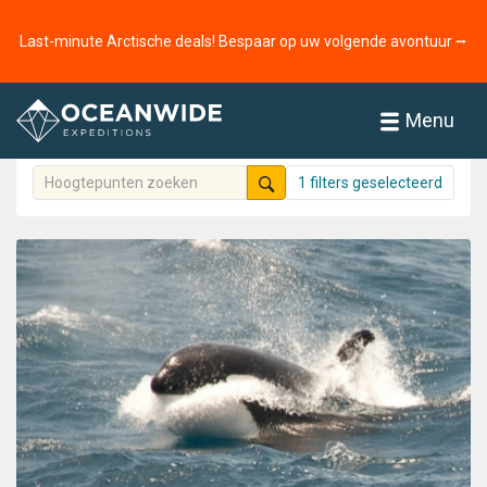
Home
hoogtepunten
Bezienswaardigheden
Last-minute Arctische deals! Bespaar op uw volgende avontuur ⭢
Hoogtepunten
251 highlights gevonden
Menu
1 filters geselecteerd