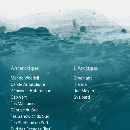
Antarctique
L'Arctique
Mer de Weddell
Groenland
Cercle Antarctique
Islande
Péninsule Antarctique
Jan Mayen
Cap Vert
Svalbard
Îles Malouines
Géorgie du Sud
Îles Sandwich du Sud
Îles Shetland du Sud
Sud des Orcades (Îles)