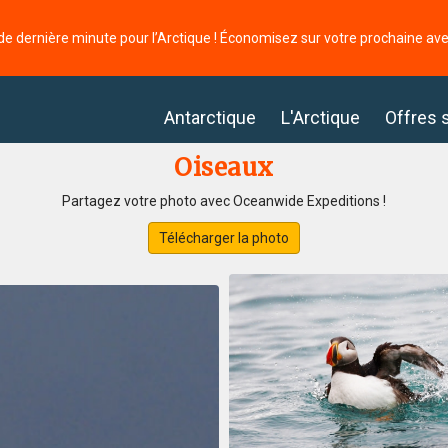
de dernière minute pour l’Arctique ! Économisez sur votre prochaine av
Antarctique
L'Arctique
Offres 
Oiseaux
Partagez votre photo avec Oceanwide Expeditions !
Télécharger la photo