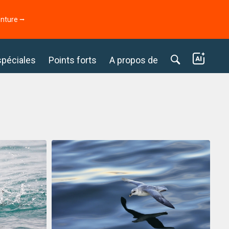
enture ⭢
spéciales
Points forts
A propos de