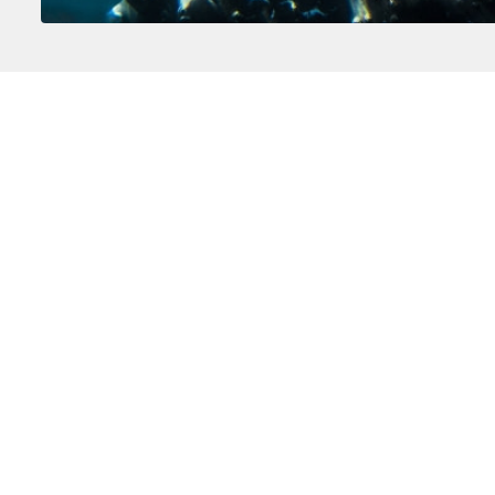
Antártida
El Ártico
Mar de Weddell
Groenlandia
Círculo Polar Antártico
Islandia
Península Antártica
Jan Mayen