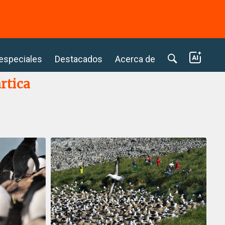
⭢
 especiales
Destacados
Acerca de
rtica