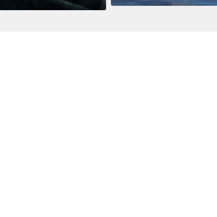
Destacados
Recursos
Buceo polar
Alquiler de material
Esquí de montaña
PF
Montañismo
Historias