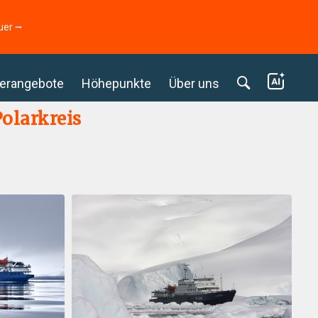
uer ⭢
erangebote
Höhepunkte
Über uns
olarkreis