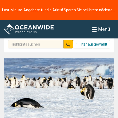
Startseite
aktivitäten
Tierwelt
Last-Minute-Angebote für die Arktis! Sparen Sie bei Ihrem nächsten Abenteuer ⭢
Aktivitäten
92 Aktivitäten gefunden
Menü
1 Filter ausgewählt